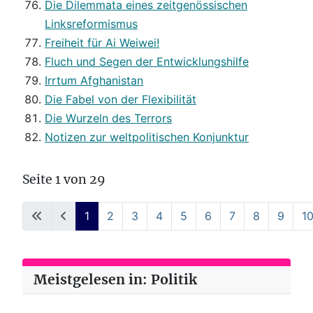
Die Dilemmata eines zeitgenössischen
Linksreformismus
Freiheit für Ai Weiwei!
Fluch und Segen der Entwicklungshilfe
Irrtum Afghanistan
Die Fabel von der Flexibilität
Die Wurzeln des Terrors
Notizen zur weltpolitischen Konjunktur
Seite 1 von 29
1
2
3
4
5
6
7
8
9
1
Meistgelesen in: Politik