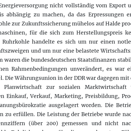
 Energieversorgung nicht vollständig vom Export
eis abhängig zu machen, da das Erpressungen e
le zur Zukunftssicherung mühelos auf Halde prod
aschinen, für die sich zum Herstellungspreis 
r Ruhrkohle handelte es sich um nur einen notl
ftszweigen und um nur eine belastete Wirtschafts
 waren die bundesdeutschen Staatsfinanzen stabil
ichen Rahmenbedingungen unverändert, es war e
. Die Währungsunion in der DDR war dagegen mi
 Planwirtschaft zur sozialen Marktwirtschaft
en Einkauf, Verkauf, Marketing, Preisbildung, Pro
lanungsbürokratie ausgelagert worden. Die Betrie
en zu erfüllen. Die Leistung der Betriebe wurde na
nziffern (über 200) gemessen und nicht nach