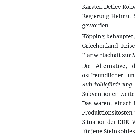
Karsten Detlev Rohw
Regierung Helmut Sc
geworden.
Köpping behauptet,
Griechenland-Krise
Planwirtschaft zur 
Die Alternative,
ostfreundlicher
Ruhrkohleförderung
.
Subventionen weiter
Das waren, einschl
Produktionskosten 
Situation der DDR-W
für jene Steinkohle