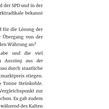
d der SPD und in der
arktradikale bekannt
 für die Lösung der
er Übergang von der
iblen Währung an?
habe und die viel
im
Ausstieg aus der
bbau durch staatliche
tmarktpreis stiegen.
o Tonne Steinkohle.
Vergleichspunkt zur
 schon. Es gab zudem
: während des Kalten