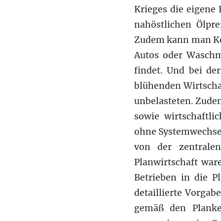
Krieges die eigene
nahöstlichen Ölpr
Zudem kann man Koh
Autos oder Waschm
findet. Und bei de
blühenden Wirtscha
unbelasteten. Zudem
sowie wirtschaftl
ohne Systemwechsel
von der zentralen
Planwirtschaft war
Betrieben in die P
detaillierte Vorgab
gemäß den Planken