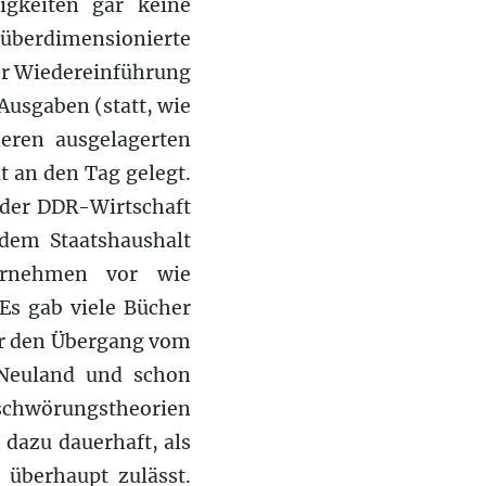
igkeiten gar keine
berdimensionierte
 der Wiedereinführung
usgaben (statt, wie
eren ausgelagerten
t an den Tag gelegt.
 der DDR-Wirtschaft
dem Staatshaushalt
ternehmen vor wie
Es gab viele Bücher
ür den Übergang vom
 Neuland und schon
rschwörungstheorien
 dazu dauerhaft, als
 überhaupt zulässt.