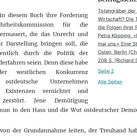
Totengräber der
 in diesem Buch ihre Forderung
Wirtschaft? Die 
rheitskommission für die
die Folgen ihrer P
ermauert, die das Unrecht und
Petra Köpping, »
 Darstellung bringen soll, die
mal uns.« Eine St
Osten, Berlin (Ch
ntlich durch die Politik der
208 S. (Richard 
derfahren seien. Denn diese habe
Seite 2
er westlichen Konkurrenz
e ostdeutsche Unternehmen
Alle Seiten
h Existenzen vernichtet und
n zerstört. Jene Demütigung
 nun in den Hass und die Wut ostdeutscher Demo
 von der Grundannahme leiten, der Treuhand hab