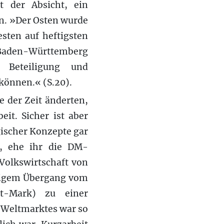
t der Absicht, ein
rn. »Der Osten wurde
esten auf heftigsten
d Baden-Württemberg
e Beteiligung und
 können.« (S.20).
e der Zeit änderten,
eit. Sicher ist aber
egischer Konzepte gar
n, ehe ihr die DM-
Volkswirtschaft von
eitigem Übergang vom
st-Mark) zu einer
 Weltmarktes war so