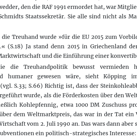
edder, den die RAF 1991 ermordet hat, war Mitglie
hmidts Staatssekretär. Sie alle sind nicht als M
 die Treuhand wurde »für die EU 2015 zum Vorbild
.« (S.18) Ja stand denn 2015 in Griechenland d
Marktwirtschaft und die Einführung einer konvert
 die die Treuhandpolitik bewusst vermieden 
 und humaner gewesen wäre, sieht Köpping 
 (vgl. S.33; S.66) Richtig ist, dass der Steinkohlea
geführt wurde, als die Förderkosten über den Wel
ießlich Kohlepfennig, etwa 1000 DM Zuschuss pr
über dem Weltmarktpreis, das war in der Tat ein 
irtschaft vom 2. Juli 1990 an. Das wars dann aber
subventionen ein politisch-strategisches Interesse