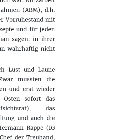
lich war. Kurzarbeit
ßnahmen (ABM), d.h.
der Vorruhestand mit
epte und für jeden
man sagen: in ihrer
un wahrhaftig nicht
ch Lust und Laune
 Zwar mussten die
en und erst wieder
 Osten sofort das
sichtsrat), das
eltung und auch die
 Hermann Rappe (IG
Chef der Treuhand,