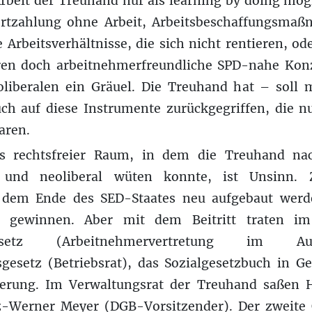
Arbeit der Treuhand nur als learning by doing mög
fortzahlung ohne Arbeit, Arbeitsbeschaffungsma
te Arbeitsverhältnisse, die sich nicht rentieren, o
ren doch arbeitnehmerfreundliche SPD-nahe Konz
liberalen ein Gräuel. Die Treuhand hat – soll 
ch auf diese Instrumente zurückgegriffen, die n
aren.
ls rechtsfreier Raum, in dem die Treuhand na
sch und neoliberal wüten konnte, ist Unsinn.
h dem Ende des SED-Staates neu aufgebaut werd
ft gewinnen. Aber mit dem Beitritt traten im
gesetz (Arbeitnehmervertretung im Auf
sgesetz (Betriebsrat), das Sozialgesetzbuch in G
cherung. Im Verwaltungsrat der Treuhand saßen
-Werner Meyer (DGB-Vorsitzender). Der zweite 