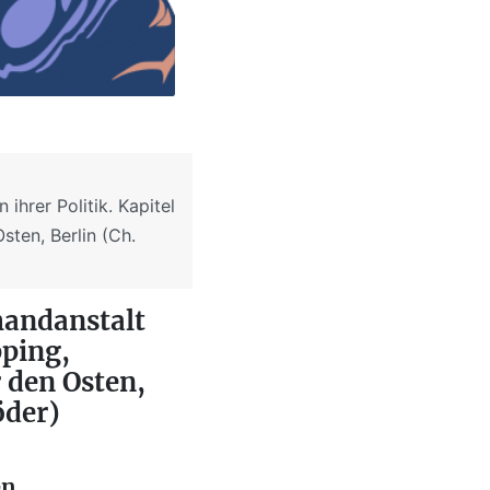
ihrer Politik. Kapitel
sten, Berlin (Ch.
handanstalt
pping,
r den Osten,
öder)
en