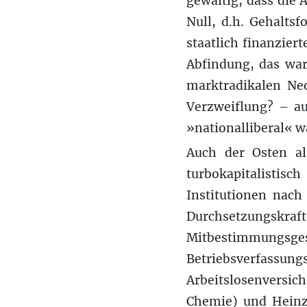
gewaltig, dass die 
Null, d.h. Gehalts
staatlich finanzier
Abfindung, das wa
marktradikalen Neo
Verzweiflung? – au
»nationalliberal« w
Auch der Osten a
turbokapitalisti
Institutionen nac
Durchsetzungskra
Mitbestimmungs
Betriebsverfassung
Arbeitslosenversi
Chemie) und Heinz