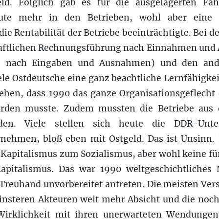
ld. Folglich gab es für die ausgelagerten Fäh
eute mehr in den Betrieben, wohl aber eine ü
die Rentabilität der Betriebe beeinträchtigte. Bei
haftlichen Rechnungsführung nach Einnahmen und A
n: nach Eingaben und Ausnahmen) und den and
le Ostdeutsche eine ganz beachtliche Lernfähigkei
sehen, dass 1990 das ganze Organisationsgeflecht
erden musste. Zudem mussten die Betriebe aus 
rden. Viele stellen sich heute die DDR-Un
nehmen, bloß eben mit Ostgeld. Das ist Unsinn. 
apitalismus zum Sozialismus, aber wohl keine f
apitalismus. Das war 1990 weltgeschichtliches
 Treuhand unvorbereitet antreten. Die meisten Ve
finsteren Akteuren weit mehr Absicht und die noch
Wirklichkeit mit ihren unerwarteten Wendungen