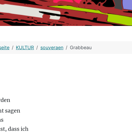
seite
KULTUR
souveraen
Grabbeau
rden
ht sagen
as
st, dass ich