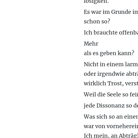
losigkeit.
Es war im Grunde 
schon so?
Ich brauchte offenba
Mehr
als es geben kann?
Nicht in einem lar
oder irgendwie abtr
wirklich Trost, vers
Weil die Seele so fei
jede Dissonanz so 
Was sich so an ein
war von vorneherein
Ich mein, an Abträ