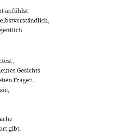
ot anfühlst
selbstverständlich,
igentlich
test,
eines Gesichts
eben Fragen.
sie,
rache
rt gibt.