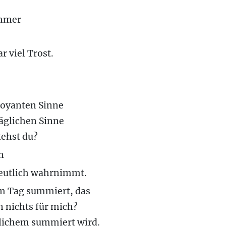
immer
r viel Trost.
moyanten Sinne
äglichen Sinne
tehst du?
n
deutlich wahrnimmt.
em Tag summiert, das
 nichts für mich?
glichem summiert wird.