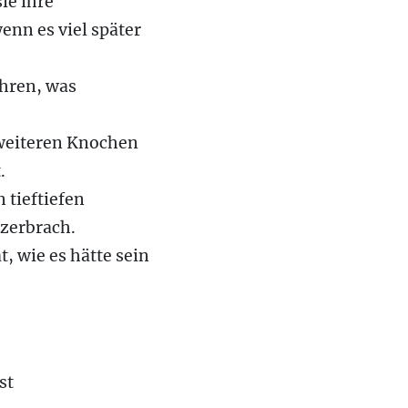
ie ihre
enn es viel später
hren, was
weiteren Knochen
.
n tieftiefen
zerbrach.
t, wie es hätte sein
st