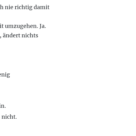
h nie richtig damit
it umzugehen. Ja.
s, ändert nichts
enig
in.
 nicht.