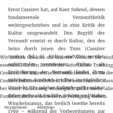
Ernst Cassirer hat, auf Kant fußend, dessen
fundamentale Vernunftkritik
weitergeschrieben und in eine Kritik der
Kultur umgewandelt. Den Begriff der
Vernunft ersetzt er durch Kultur, den des
Seins durch jenen des Tuns (Cassirer
1998:11. Bd., 8). Kultur und Tun werden
Wir nutzen Cookies auf unserer Website. Sie sind
aufeinander verwiesen: Kultur als
essenziell für den Betrieb der Seite (keine Tracking
Entäußerung der Vernunft findet ihren
Cookies). Sie können selbst entscheiden, ob Sie die
sichtbaren Ausdruck im Tun, im täglichen
Cookies zulassen möchten. Bitte beachten Sie, dass
Handeln. Ein solcher Kulturbegriff umfasst
bei einer Ablehnung womöglich nicht mehr alle
daher mehr als das Edle, Schöne und Wahre
Funktionalitäten der Seite zur Verfügung stehen.
Winckelmanns, das freilich Goethe bereits
Akzeptieren
Ablehnen
1790 – während der Vorbereitungen zur