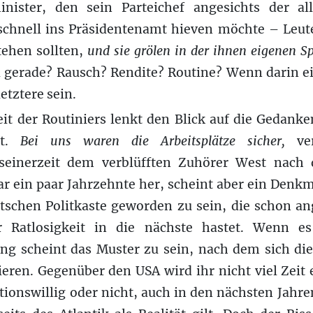
nister, den sein Parteichef angesichts der a
schnell ins Präsidentenamt hieven möchte – Leut
tehen sollten,
und sie grölen in der ihnen eigenen Sp
 gerade? Rausch? Rendite? Routine? Wenn darin ei
etztere sein.
it der Routiniers lenkt den Blick auf die Gedanken
nt.
Bei uns waren die Arbeitsplätze sicher,
ver
 seinerzeit dem verblüfften Zuhörer West nach 
ar ein paar Jahrzehnte her, scheint aber ein Denk
tschen Politkaste geworden zu sein, die schon an
 Ratlosigkeit in die nächste hastet. Wenn es
ung scheint das Muster zu sein, nach dem sich die
ieren. Gegenüber den USA wird ihr nicht viel Zeit
ationswillig oder nicht, auch in den nächsten Jahre