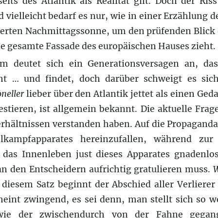
eits des Atlantik als Realität gilt. Doch der Ris
d vielleicht bedarf es nur, wie in einer Erzählung 
nierten Nachmittagssonne, um den prüfenden Blick
die gesamte Fassade des europäischen Hauses zieht.
hm deutet sich ein Generationsversagen an, das
ht … und findet, doch darüber schweigt es sich
oneller
lieber über den Atlantik jettet als einen Ged
estieren, ist allgemein bekannt. Die aktuelle Frag
erhältnissen verstanden haben. Auf die Propagand
lkampfapparates hereinzufallen, während zur 
 das Innenleben just dieses Apparates gnadenlos 
an den Entscheidern aufrichtig gratulieren muss.
W
diesem Satz beginnt der Abschied aller Verlierer
heint zwingend, es sei denn, man stellt sich so w
 wie der zwischendurch von der Fahne gegan