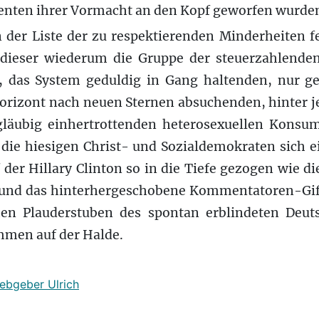
ten ihrer Vormacht an den Kopf geworfen wurde
 der Liste der zu respektierenden Minderheiten fe
dieser wiederum die Gruppe der steuerzahlende
 das System geduldig in Gang haltenden, nur gele
orizont nach neuen Sternen absuchenden, hinter j
gläubig einhertrottenden heterosexuellen Konsum
ie hiesigen Christ- und Sozialdemokraten sich ei
er Hillary Clinton so in die Tiefe gezogen wie di
und das hinterhergeschobene Kommentatoren-Gift, 
chen Plauderstuben des spontan erblindeten Deuts
men auf der Halde.
iebgeber Ulrich