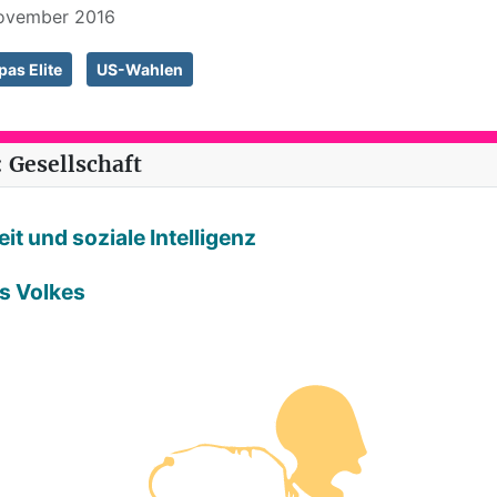
 November 2016
as Elite
US-Wahlen
 Gesellschaft
it und soziale Intelligenz
es Volkes