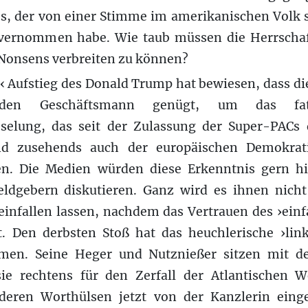
, der von einer Stimme im amerikanischen Volk 
vernommen habe. Wie taub müssen die Herrschaft
Nonsens verbreiten zu können?
 Aufstieg des Donald Trump hat bewiesen, dass di
renden Geschäftsmann genügt, um das fa
ieselung, das seit der Zulassung der Super-PACs
d zusehends auch der europäischen Demokrati
en. Die Medien würden diese Erkenntnis gern hi
ldgebern diskutieren. Ganz wird es ihnen nicht
einfallen lassen, nachdem das Vertrauen des ›ein
st. Den derbsten Stoß hat das heuchlerische ›lin
en. Seine Heger und Nutznießer sitzen mit d
ie rechtens für den Zerfall der Atlantischen W
deren Worthülsen jetzt von der Kanzlerin ein