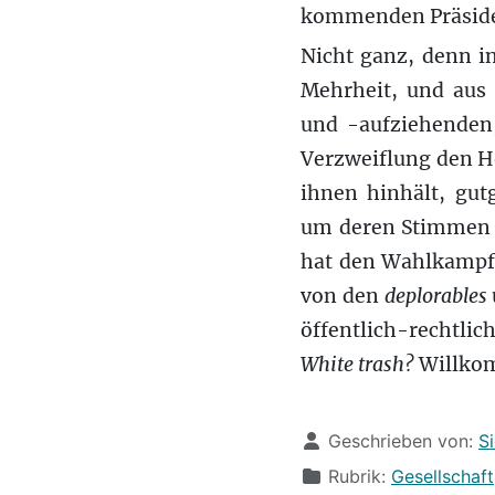
kommenden Präsiden
Nicht ganz, denn in
Mehrheit, und aus 
und -aufziehenden,
Verzweiflung den H
ihnen hinhält, gut
um deren Stimmen d
hat den Wahlkampf d
von den
deplorables
öffentlich-rechtli
White trash?
Willkom
Details
Geschrieben von:
S
Rubrik:
Gesellschaft