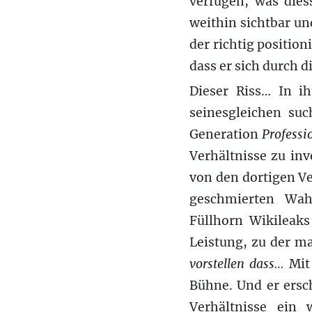
verfügen, was diess
weithin sichtbar un
der richtig positio
dass er sich durch 
Dieser Riss… In i
seinesgleichen suc
Generation
Professi
Verhältnisse zu inv
von den dortigen V
geschmierten Wah
Füllhorn Wikileaks
Leistung, zu der m
vorstellen dass…
Mit 
Bühne. Und er ersc
Verhältnisse ein