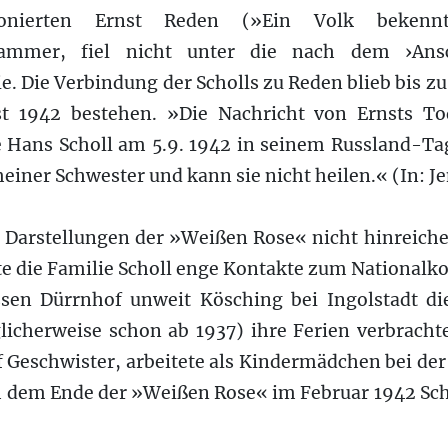
tionierten Ernst Reden (»Ein Volk bekenn
kammer, fiel nicht unter die nach dem ›Ansc
. Die Verbindung der Scholls zu Reden blieb bis zu
t 1942 bestehen. »Die Nachricht von Ernsts T
e Hans Scholl am 5.9. 1942 in seinem Russland-Tag
einer Schwester und kann sie nicht heilen.« (In: Jen
 Darstellungen der »Weißen Rose« nicht hinreichen
gte die Familie Scholl enge Kontakte zum Nationa
ssen Dürrnhof unweit Kösching bei Ingolstadt di
cherweise schon ab 1937) ihre Ferien verbrachten
nf Geschwister, arbeitete als Kindermädchen bei der
ch dem Ende der »Weißen Rose« im Februar 1942 Sc