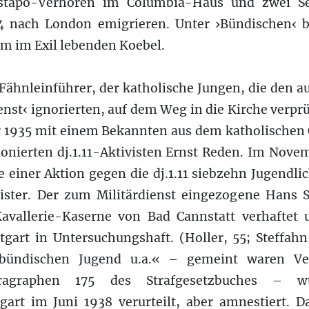
stapo-Verhören im Columbia-Haus und zwei Se
4 nach London emigrieren. Unter ›Bündischen‹ b
m im Exil lebenden Koebel.
Fähnleinführer, der katholische Jungen, die den a
nst‹ ignorierten, auf dem Weg in die Kirche verpr
 1935 mit einem Bekannten aus dem katholischen
onierten dj.1.11-Aktivisten Ernst Reden. Im Nove
 einer Aktion gegen die dj.1.11 siebzehn Jugendli
ister. Der zum Militärdienst eingezogene Hans 
avallerie-Kaserne von Bad Cannstatt verhaftet 
tgart in Untersuchungshaft. (Holler, 55; Steffah
 bündischen Jugend u.a.« – gemeint waren V
aragraphen 175 des Strafgesetzbuches – 
tgart im Juni 1938 verurteilt, aber amnestiert. D