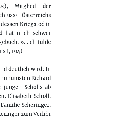
t«), Mitglied der
hluss‹ Österreichs
 dessen Kriegstod in
od hat mich schwer
ebuch. »...ich fühle
s I, 104)
d deutlich wird: In
lkommunisten Richard
e jungen Scholls ab
. Elisabeth Scholl,
 Familie Scheringer,
heringer zum Verhör