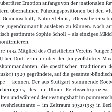
pubertärer Emotion anfangs von der ›nationalen Rev
stern übernahmen Führungspositionen bei den »J
 Gemeinschaft, Naturerlebnis, ›Dienstbereitsch
erte Jugendromantik ausleben zu können. Noch 
istisch gestimmte Sophie Scholl – als einziges Mäd
konfirmieren.
re 1932 Mitglied des Christlichen Vereins Junger
HJ bei. Dort lernte er über den Jungvolkführer Ma
kommandanten, die spezifischen Traditionen de
tusk«) 1929 gegründete, auf die gesamte ›bündis
ppe – kennen. Der aus Stuttgart stammende Koeb
 Scheringers, des im Ulmer Reichswehrprozess
ilten und während der Festungshaft im pommersc
hswehrleutnants – im Zeitraum 1932/1933 in Berli