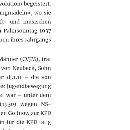
olution‹ begeistert.
ungmädeln«, wo sie
aft‹ und musischen
am Palmsonntag 1937
chen ihres Jahrgangs
 Männer (CVJM), trat
x von Neubeck, Sohn
r dj.1.11 – die von
che‹ Jugendbewegung
el war – unter dem
 (1930) wegen NS-
hen Gollnow zur KPD
n für die KPD tätig