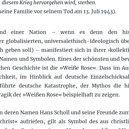
 diesem Krieg hervorgehen wird, sterben.
seine Familie vor seinem Tod am 13. Juli 1943).
and einer Nation – wenn es denn den histo
r globalisierten, universalethisch-ideologisch ü
h geben soll) – manifestiert sich in ihrer ›kollekt
n Namen und Symbolen. Eines der schönsten und b
chen Geschichte ist die »Weiße Rose«. Dass im Au
hkeit, im Hinblick auf deutsche Einzelschicks
führte deutsche Katastrophe, der Mythos die hi
Tragik der »Weißen Rose« beispielhaft zu zeigen.
in deren Namen Hans Scholl und seine Freunde zu
christ« aufriefen, gilt als Symbol des aus chri