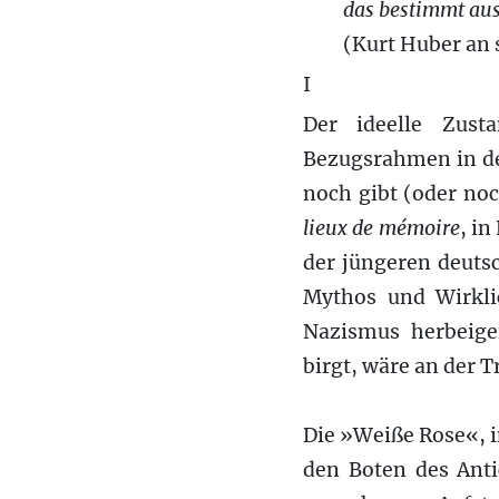
das bestimmt aus
(Kurt Huber an 
I
Der ideelle Zust
Bezugsrahmen in de
noch gibt (oder noc
lieux de mémoire
, i
der jüngeren deuts
Mythos und Wirklic
Nazismus herbeige
birgt, wäre an der 
Die »Weiße Rose«, 
den Boten des Anti