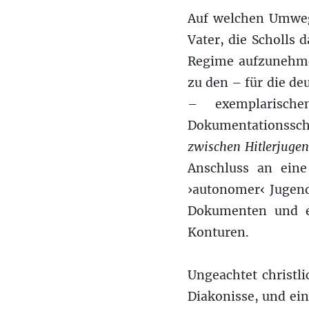
Auf welchen Umwege
Vater, die Scholls
Regime aufzunehmen
zu den – für die de
– exemplarische
Dokumentationssc
zwischen Hitlerjugen
Anschluss an ein
›autonomer‹ Jugend
Dokumenten und ei
Konturen.
Ungeachtet christli
Diakonisse, und ei