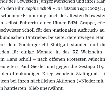
nds des Gewissens junger Menschen und ihres Märty
urch den Film
Sophie Scholl – Die letzten Tage
(2005), 
rschienene Erinnerungsbuch der ältesten Schwester
m selbst Führerin einer Ulmer BdM-Gruppe, rüc
schwister Scholl für den ›nationalen Aufbruch‹ aus
›bündischen Umtriebe‹ beiseite, derentwegen Han
r dem Sondergericht Stuttgart standen und di
Reden für einige Monate in das KZ Welzheim 
um Hans Scholl – nach offenen Protesten Münchn
auleiters Paul Giesler und gegen die Gestapo (14
 der offenkundigen Kriegswende in Stalingrad – 
ancen bei ihren nächtlichen Aktionen (»Nieder mit
n hantierten, blieb unerwähnt.