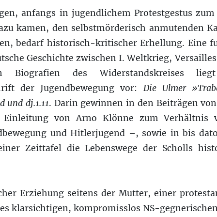
n, anfangs in jugendlichem Protestgestus zum c
 dazu kamen, den selbstmörderisch anmutenden 
, bedarf historisch-kritischer Erhellung. Eine fu
utsche Geschichte zwischen I. Weltkrieg, Versaille
n Biografien des Widerstandskreises lie
hrift der Jugendbewegung vor:
Die Ulmer »Trab
d und dj.1.11
. Darin gewinnen in den Beiträgen von
e Einleitung von Arno Klönne zum Verhältnis 
bewegung und Hitlerjugend –, sowie in bis dato
ner Zeittafel die Lebenswege der Scholls hist
cher Erziehung seitens der Mutter, einer protesta
nes klarsichtigen, kompromisslos NS-gegnerischen 