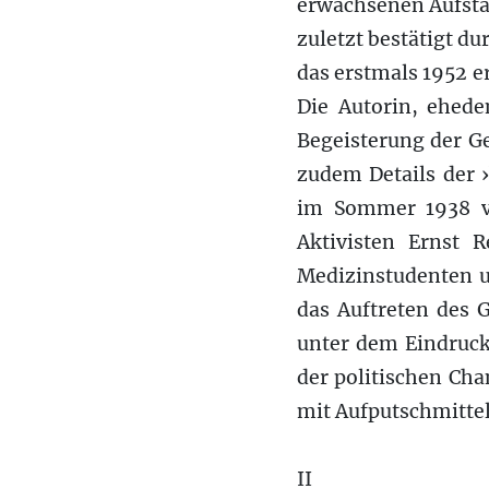
erwachsenen Aufsta
zuletzt bestätigt d
das erstmals 1952 e
Die Autorin, ehede
Begeisterung der Ge
zudem Details der 
im Sommer 1938 vo
Aktivisten Ernst 
Medizinstudenten 
das Auftreten des G
unter dem Eindruck
der politischen Ch
mit Aufputschmittel
II