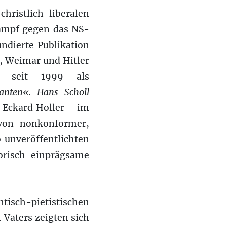
hristlich-liberalen
Kampf gegen das NS-
ndierte Publikation
s, Weimar und Hitler
gt seit 1999 als
anten«. Hans Scholl
 Eckard Holler – im
von nonkonformer,
 unveröffentlichten
orisch einprägsame
ntisch-pietistischen
Vaters zeigten sich