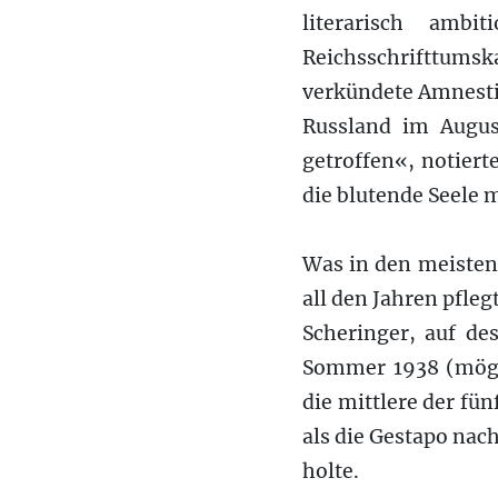
literarisch ambi
Reichsschrifttums
verkündete Amnestie
Russland im Augus
getroffen«, notiert
die blutende Seele m
Was in den meisten
all den Jahren pfle
Scheringer, auf de
Sommer 1938 (mögli
die mittlere der fü
als die Gestapo na
holte.