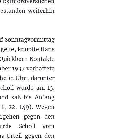
lbstmordversuchen
estanden weiterhin
uf Sonntagvormittag
ügelte, knüpfte Hans
 Quickborn Kontakte
mber 1937 verhaftete
che in Ulm, darunter
Scholl wurde am 13.
und saß bis Anfang
n I, 22, 149). Wegen
ergehen gegen den
wurde Scholl vom
as Urteil gegen den