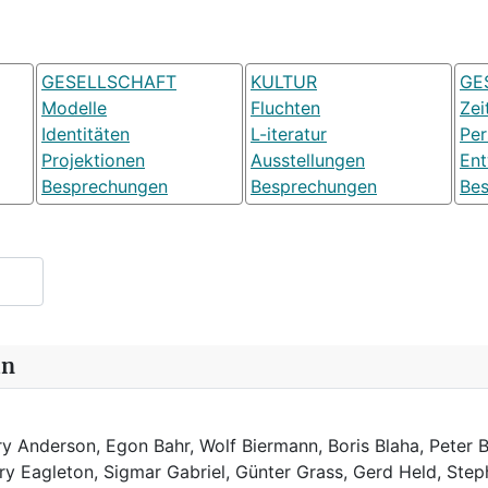
GESELLSCHAFT
KULTUR
GE
Modelle
Fluchten
Zei
Identitäten
L-iteratur
Pe
Projektionen
Ausstellungen
Ent
Besprechungen
Besprechungen
Be
in
y Anderson, Egon Bahr, Wolf Biermann,
Boris Blaha,
Peter B
rry Eagleton, Sigmar Gabriel, Günter Grass, Gerd Held, Step