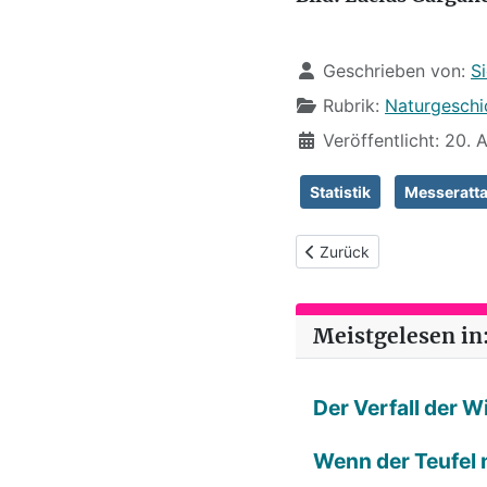
Details
Geschrieben von:
S
Rubrik:
Naturgeschic
Veröffentlicht: 20. 
Statistik
Messeratt
Vorheriger Beitrag: (40) G
Zurück
Meistgelesen in:
Der Verfall der 
Wenn der Teufel n