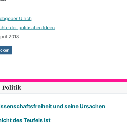
iebgeber Ulrich
hte der politischen Ideen
April 2018
acken
iftige Zeiten
 Politik
Wissenschaftsfreiheit und seine Ursachen
icht des Teufels ist