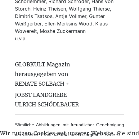
Schorlemmer, Richard Schröder, Hans von
Storch, Heinz Theisen, Wolfgang Thierse,
Dimitris Tsatsos, Antje Vollmer, Gunter
Weißgerber, Ellen Meiksins Wood, Klaus
Wowereit, Moshe Zuckermann
u.v.a.
GLOBKULT Magazin
herausgegeben von
RENATE SOLBACH †
JOBST LANDGREBE
ULRICH SCHÖDLBAUER
Sämtliche Abbildungen mit freundlicher Genehmigung
Wir nutzen Cookies auf unserer Website. Sie sind
der Urheber. Front: ©2024 Lucius Garganelli, Serie G