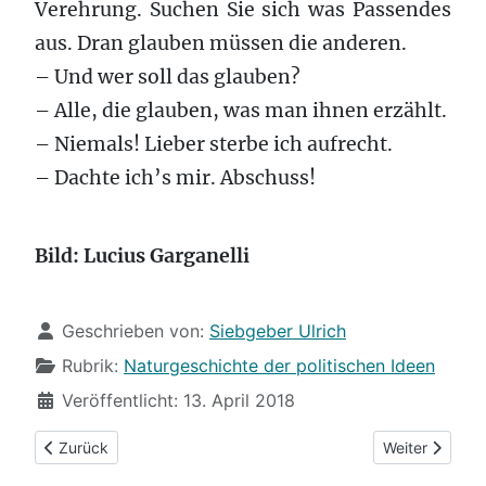
Verehrung. Suchen Sie sich was Passendes
aus. Dran glauben müssen die anderen.
– Und wer soll das glauben?
– Alle, die glauben, was man ihnen erzählt.
– Niemals! Lieber sterbe ich aufrecht.
– Dachte ich’s mir. Abschuss!
Bild: Lucius Garganelli
Details
Geschrieben von:
Siebgeber Ulrich
Rubrik:
Naturgeschichte der politischen Ideen
Veröffentlicht: 13. April 2018
Vorheriger Beitrag: (39) Im Schattenreich
Nächster Beit
Zurück
Weiter