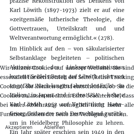
präzise Rekonstruktion des Denkens von
Karl Löwith (1897-1973) zielt er auf eine
»zeitgemäße lutherische Theologie, die
Gottvertrauen, Urteilskraft und und
Weltverantwortung ermöglicht.« (278).
Im Hinblick auf den – von säkularisierter
Selbstanklage begleiteten – politischen
Aktionismus des Linksprotestantismus
Wir nutzen Cookies auf unserer Website. Sie sind
kommt Seidels Bezug auf Löwith nicht von
essenziell für den Betrieb der Seite (keine Tracking
ungefähr. Nach langen Jahren des Exils – in
Cookies). Sie können selbst entscheiden, ob Sie die
Italien, in Japan und in den USA – kehrte
Cookies zulassen möchten. Bitte beachten Sie, dass
Karl Löwith 1952 auf Vermittlung Hans-
bei einer Ablehnung womöglich nicht mehr alle
Georg Gadamers nach Deutschland zurück,
Funktionalitäten der Seite zur Verfügung stehen.
um in Heidelberg Philosophie zu lehren.
Akzeptieren
Ablehnen
Ein Jahr später erschien sein 1949 in den