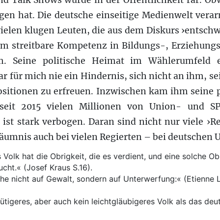
d Talk Shows wurde in der Öffentlichkeit rar. O
gen hat. Die deutsche einseitige Medienwelt vera
 vielen klugen Leuten, die aus dem Diskurs ›ents
am streitbare Kompetenz in Bildungs-, Erziehung
m. Seine politische Heimat im Wählerumfeld 
ar für mich nie ein Hindernis, sich nicht an ihm, s
ositionen zu erfreuen. Inzwischen kam ihm seine p
seit 2015 vielen Millionen von Union- und SP
 ist stark verbogen. Daran sind nicht nur viele ›Re
säumnis auch bei vielen Regierten – bei deutschen 
 Volk hat die Obrigkeit, die es verdient, und eine solche O
ucht.« (Josef Kraus S.16).
he nicht auf Gewalt, sondern auf Unterwerfung:« (Etienne 
ütigeres, aber auch kein leichtgläubigeres Volk als das de