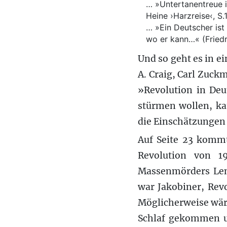
… »Untertanentreue i
Heine ›Harzreise‹, S.
… »Ein Deutscher ist 
wo er kann…« (Friedr
Und so geht es in e
A. Craig, Carl Zuc
»Revolution in Deu
stürmen wollen, kau
die Einschätzungen
Auf Seite 23 kommt
Revolution von 1
Massenmörders Leni
war Jakobiner, Rev
Möglicherweise wäre
Schlaf gekommen un