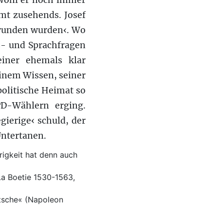
bwohl er noch immer
rmt zusehends. Josef
chwunden wurden‹. Wo
s- und Sprachfragen
einer ehemals klar
einem Wissen, seiner
olitische Heimat so
D-Wählern erging.
gierige‹ schuld, der
Untertanen.
brigkeit hat denn auch
La Boetie 1530-1563,
utsche« (Napoleon