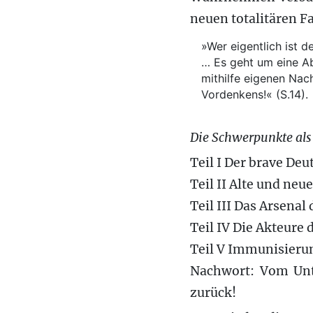
neuen totalitären F
»Wer eigentlich ist 
… Es geht um eine A
mithilfe eigenen Nac
Vordenkens!« (S.14).
Die Schwerpunkte als
Teil I Der brave Deu
Teil II Alte und neu
Teil III Das Arsena
Teil IV Die Akteure
Teil V Immunisieru
Nachwort: Vom Unt
zurück!