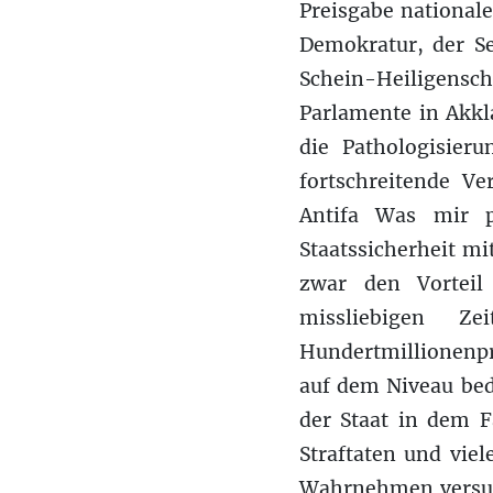
Preisgabe national
Demokratur, der Se
Schein-Heiligensch
Parlamente in Akk
die Pathologisier
fortschreitende Ve
Antifa Was mir p
Staatssicherheit m
zwar den Vorteil
missliebigen Z
Hundertmillionenpr
auf dem Niveau be
der Staat in dem F
Straftaten und viel
Wahrnehmen versus 