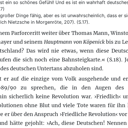
st ein so schönes Gefühl! Und es ist ein wahrhaft deutsches
17)
großer Dinge fähig, aber es ist unwahrscheinlich, dass er si
ich Nietzsche in Morgenröte, 207). (S.17).
inem Parforceritt weiter über Thomas Mann, Winst
kmayer und seinem
Hauptmann von Köpenick
bis zu L
tschland? Das wird nie etwas, wenn diese Deut
fen die sich noch eine Bahnsteigkarte.« (S.18). 
 des deutschen Untertans abzuholen sind.
 er auf die einzige vom Volk ausgehende und er
989/90 zu sprechen, die in den Augen des 
n sicherlich keine Revolution war. ›Friedlich‹ 
olutionen ohne Blut und viele Tote waren für ihn 
 er über den Anspruch ›Friedliche Revolution‹ vor
d hätte gejohlt: ›Ach, diese Deutschen! Nennen