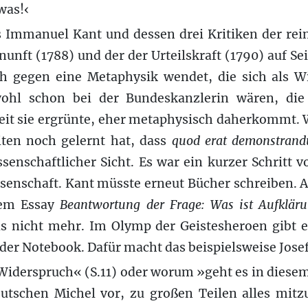
was!‹
s Immanuel Kant und dessen drei Kritiken der rei
unft (1788) und der der Urteilskraft (1790) auf Se
h gegen eine Metaphysik wendet, die sich als Wi
ohl schon bei der Bundeskanzlerin wären, die
seit sie ergrünte, eher metaphysisch daherkommt.
ten noch gelernt hat, dass
quod erat demonstran
senschaftlicher Sicht. Es war ein kurzer Schritt 
ssenschaft. Kant müsste erneut Bücher schreiben. 
nem Essay
Beantwortung der Frage: Was ist Aufklär
s nicht mehr. Im Olymp der Geistesheroen gibt es
der Notebook. Dafür macht das beispielsweise Jose
derspruch« (S.11) oder worum »geht es in diesem 
utschen Michel vor, zu großen Teilen alles mitz