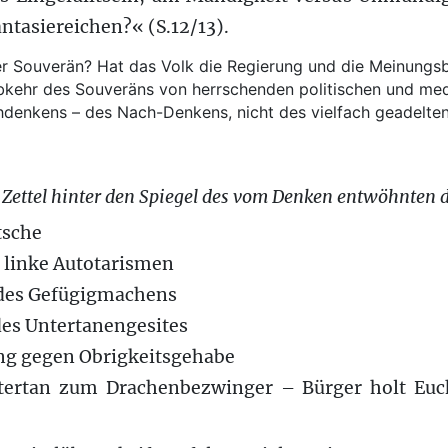
antasiereichen?« (S.12/13).
der Souverän? Hat das Volk die Regierung und die Meinungsbi
bkehr des Souveräns von herrschenden politischen und med
hdenkens – des Nach-Denkens, nicht des vielfach geadelten
 Zettel hinter den Spiegel des vom Denken entwöhnten 
tsche
e linke Autotarismen
l des Gefügigmachens
 des Untertanengesites
ng gegen Obrigkeitsgehabe
ertan zum Drachenbezwinger – Bürger holt Euch