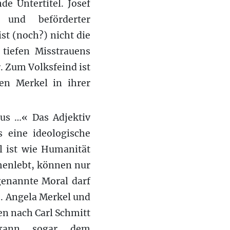
de Untertitel. Josef
 und beförderter
st (noch?) nicht die
 tiefen Misstrauens
. Zum Volksfeind ist
en Merkel in ihrer
us …« Das Adjektiv
s eine ideologische
l ist wie Humanität
menlebt, können nur
genannte Moral darf
). Angela Merkel und
en nach Carl Schmitt
 kann sogar dem