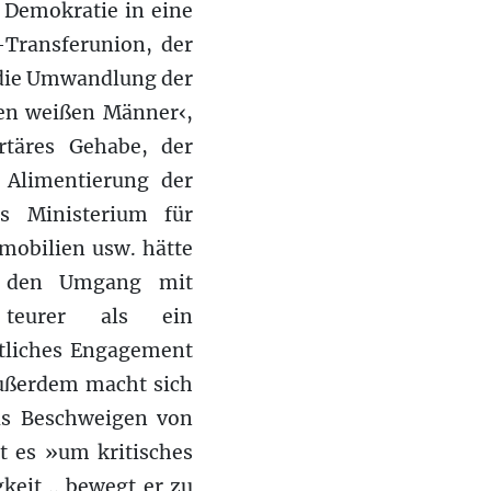
 Demokratie in eine
-Transferunion, der
 die Umwandlung der
en weißen Männer‹,
rtäres Gehabe, der
e Alimentierung der
s Ministerium für
mobilien usw. hätte
ür den Umgang mit
 teurer als ein
ftliches Engagement
ußerdem macht sich
das Beschweigen von
ht es »um kritisches
eit .. bewegt er zu