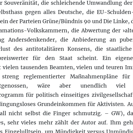
er Souveränität, die schleichende Umwandlung der
lbsthass gegen alles Deutsche, die EU-Schulden
ein der Parteien Grüne/Bündnis 90 und Die Linke,
lamations-Volkskammern, die Abwertung der ›alt
ung Andersdenkender, die Anbiederung an pube
rlust des antitotalitären Konsens, die staatlich
reiswerter für den Staat scheint. Ein eigene
it vielen tausenden Beamten, vielen und teuren Im
 streng reglementierter Maßnahmenpläne f
eitgenossen, wäre aber unendlich viel
ogramm für politisch einseitiges zivilgesellscha
dingungsloses Grundeinkommen für Aktivisten. A
all nicht selbst die Finger schmutzig. – GW), 
es, sehr vieles mehr zählt der Autor auf. Ihm ge
Eingelulltsein, um Mündigkeit versus Unmündigk