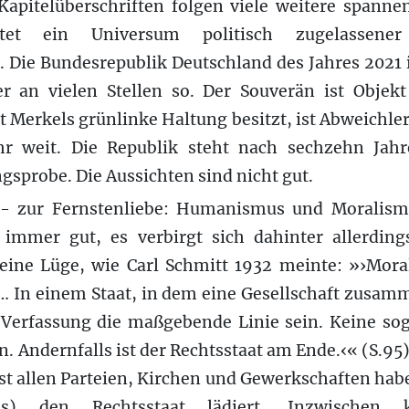
Kapitelüberschriften folgen viele weitere spannen
htet ein Universum politisch zugelassener
. Die Bundesrepublik Deutschland des Jahres 2021 i
 an vielen Stellen so. Der Souverän ist Objekt
 Merkels grünlinke Haltung besitzt, ist Abweichler
r weit. Die Republik steht nach sechzehn Jahr
sprobe. Die Aussichten sind nicht gut.
- zur Fernstenliebe: Humanismus und Moralism
 immer gut, es verbirgt sich dahinter allerding
eine Lüge, wie Carl Schmitt 1932 meinte: »›Mora
 … In einem Staat, in dem eine Gesellschaft zusam
 Verfassung die maßgebende Linie sein. Keine so
n. Andernfalls ist der Rechtsstaat am Ende.‹« (S.95
ast allen Parteien, Kirchen und Gewerkschaften hab
us) den Rechtsstaat lädiert. Inzwischen