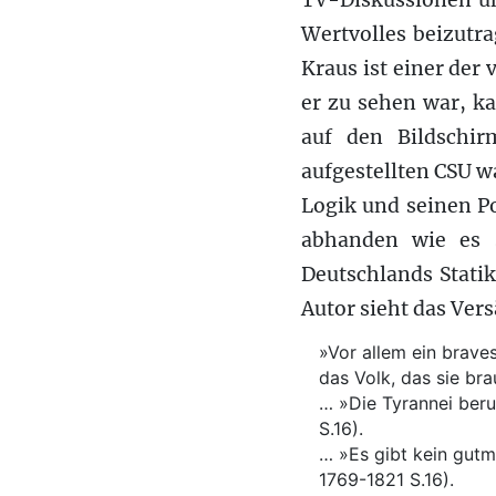
TV-Diskussionen un
Wertvolles beizutra
Kraus ist einer der
er zu sehen war, k
auf den Bildschir
aufgestellten CSU w
Logik und seinen P
abhanden wie es 
Deutschlands Statik
Autor sieht das Ver
»Vor allem ein braves
das Volk, das sie bra
… »Die Tyrannei beru
S.16).
… »Es gibt kein gutm
1769-1821 S.16).