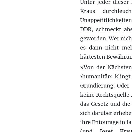
Unter jeder dieser 
Kraus durchleuc
Unappetitlichkeiten
DDR, schmeckt aber
geworden. Wer nicht
es dann nicht meh
härtesten Bewährung
»Von der Nächsten
›humanitär‹ klingt
Grundierung. Oder 
keine Rechtsquelle
das Gesetz und die
sich darüber erhebe
ihre Entourage in f
(und Josef Kra