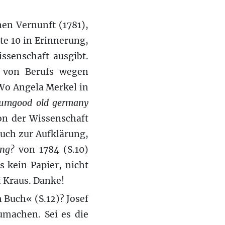
nen Vernunft (1781),
ite 10 in Erinnerung,
ssenschaft ausgibt.
 von Berufs wegen
 Wo Angela Merkel in
dumgood old germany
von der Wissenschaft
Auch zur Aufklärung,
ung?
von 1784 (S.10)
 kein Papier, nicht
f Kraus. Danke!
Buch« (S.12)? Josef
umachen. Sei es die