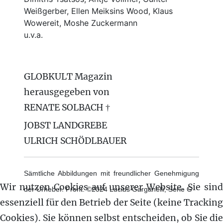
Weißgerber, Ellen Meiksins Wood, Klaus
Wowereit, Moshe Zuckermann
u.v.a.
GLOBKULT Magazin
herausgegeben von
RENATE SOLBACH †
JOBST LANDGREBE
ULRICH SCHÖDLBAUER
Sämtliche Abbildungen mit freundlicher Genehmigung
Wir nutzen Cookies auf unserer Website. Sie sind
der Urheber. Front: ©2024 Lucius Garganelli, Serie G
essenziell für den Betrieb der Seite (keine Tracking
Cookies). Sie können selbst entscheiden, ob Sie die