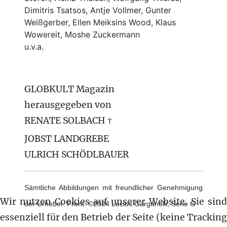
Dimitris Tsatsos, Antje Vollmer, Gunter
Weißgerber, Ellen Meiksins Wood, Klaus
Wowereit, Moshe Zuckermann
u.v.a.
GLOBKULT Magazin
herausgegeben von
RENATE SOLBACH †
JOBST LANDGREBE
ULRICH SCHÖDLBAUER
Sämtliche Abbildungen mit freundlicher Genehmigung
Wir nutzen Cookies auf unserer Website. Sie sind
der Urheber. Front: ©2024 Lucius Garganelli, Serie G
essenziell für den Betrieb der Seite (keine Tracking