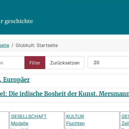
seite
Globkult: Startseite
n
Anzeige #
Filter
Zurücksetzen
, Europäer
sel: Die irdische Bosheit der Kunst. Mersmann
GESELLSCHAFT
KULTUR
GE
Modelle
Fluchten
Zei