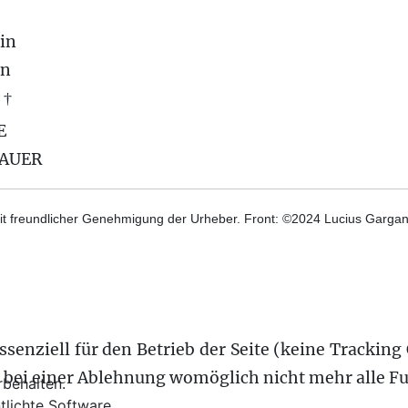
in
on
 †
E
BAUER
t freundlicher Genehmigung der Urheber. Front: ©2024 Lucius Gargane
senziell für den Betrieb der Seite (keine Tracking 
s bei einer Ablehnung womöglich nicht mehr alle Fu
behalten.
tlichte Software.