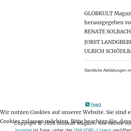
GLOBKULT Magaz
herausgegeben v
RENATE SOLBACH
JOBST LANDGREB
ULRICH SCHÖDL
Sämtliche Abbildungen mi
Feed
Wir nutzen Cookies auf unserer Website. Sie sind es
Cookies zulassen möchten. Bitte beachten Sie, das
Copyright © 2026 Globkult Magazin. Alle Rechte vor
Joomla!
ist freie, unter der
GNU/GPL-Lizenz
veröffen