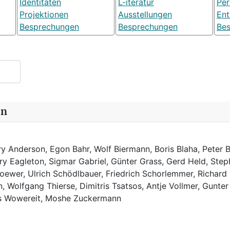
Identitäten
L-iteratur
Pe
Projektionen
Ausstellungen
Ent
Besprechungen
Besprechungen
Be
in
y Anderson, Egon Bahr, Wolf Biermann,
Boris Blaha,
Peter B
rry Eagleton, Sigmar Gabriel, Günter Grass, Gerd Held, Step
ewer, Ulrich Schödlbauer, Friedrich Schorlemmer, Richard
, Wolfgang Thierse, Dimitris Tsatsos, Antje Vollmer, Gunter
us Wowereit, Moshe Zuckermann