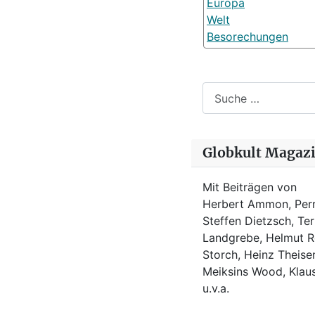
Europa
Welt
Besorechungen
Suchen
Globkult Magaz
Mit Beiträgen von
Herbert Ammon, Perr
Steffen Dietzsch, Te
Landgrebe, Helmut Ro
Storch, Heinz Theisen
Meiksins Wood, Kla
u.v.a.