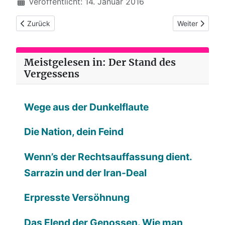
Veröffentlicht: 14. Januar 2016
Vorheriger Beitrag: Das Atlasspiel
Nächster Beitr
Zurück
Weiter
Meistgelesen in: Der Stand des
Vergessens
Wege aus der Dunkelflaute
Die Nation, dein Feind
Wenn’s der Rechtsauffassung dient.
Sarrazin und der Iran-Deal
Erpresste Versöhnung
Das Elend der Genossen. Wie man