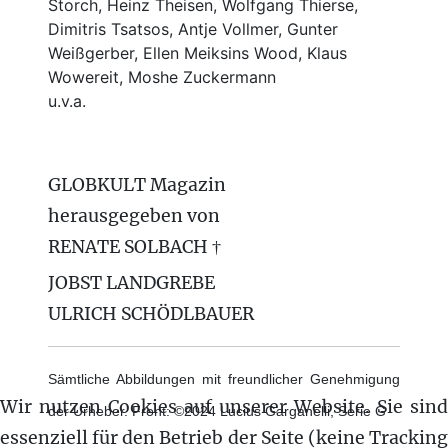
Storch, Heinz Theisen, Wolfgang Thierse,
Dimitris Tsatsos, Antje Vollmer, Gunter
Weißgerber, Ellen Meiksins Wood, Klaus
Wowereit, Moshe Zuckermann
u.v.a.
GLOBKULT Magazin
herausgegeben von
RENATE SOLBACH †
JOBST LANDGREBE
ULRICH SCHÖDLBAUER
Sämtliche Abbildungen mit freundlicher Genehmigung
Wir nutzen Cookies auf unserer Website. Sie sind
der Urheber. Front: ©2024 Lucius Garganelli, Serie G
essenziell für den Betrieb der Seite (keine Tracking