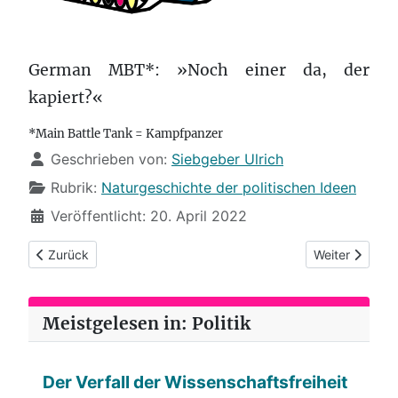
German MBT*: »Noch einer da, der
kapiert?«
*Main Battle Tank = Kampfpanzer
Details
Geschrieben von:
Siebgeber Ulrich
Rubrik:
Naturgeschichte der politischen Ideen
Veröffentlicht: 20. April 2022
Vorheriger Beitrag: (90) Putin nimmt ein warmes Fußbad
Nächster Beitr
Zurück
Weiter
Meistgelesen in: Politik
Der Verfall der Wissenschaftsfreiheit