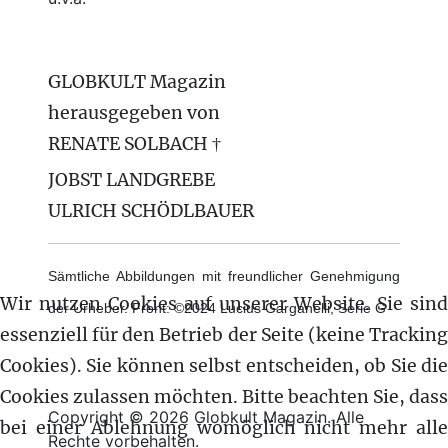
GLOBKULT Magazin
herausgegeben von
RENATE SOLBACH †
JOBST LANDGREBE
ULRICH SCHÖDLBAUER
Sämtliche Abbildungen mit freundlicher Genehmigung
Wir nutzen Cookies auf unserer Website. Sie sind
der Urheber. Front: ©2024 Lucius Garganelli, Serie G
essenziell für den Betrieb der Seite (keine Tracking
Cookies). Sie können selbst entscheiden, ob Sie die
Cookies zulassen möchten. Bitte beachten Sie, dass
Copyright © 2026 Globkult Magazin. Alle
bei einer Ablehnung womöglich nicht mehr alle
Rechte vorbehalten.