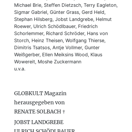
Michael Brie, Steffen Dietzsch, Terry Eagleton,
Sigmar Gabriel, Günter Grass, Gerd Held,
Stephan Hilsberg, Jobst Landgrebe, Helmut
Roewer, Ulrich Schödlbauer, Friedrich
Schorlemmer, Richard Schröder, Hans von
Storch, Heinz Theisen, Wolfgang Thierse,
Dimitris Tsatsos, Antje Vollmer, Gunter
Weißgerber, Ellen Meiksins Wood, Klaus
Wowereit, Moshe Zuckermann
u.v.a.
GLOBKULT Magazin
herausgegeben von
RENATE SOLBACH †
JOBST LANDGREBE
ULRICH SCHÖDLBAUER