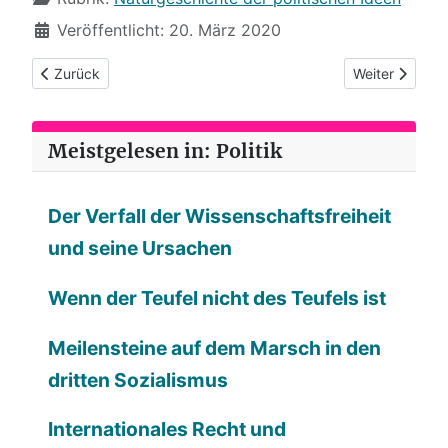
Veröffentlicht: 20. März 2020
Vorheriger Beitrag: (75) 2020: Die EU schottet sich ab
Nächster Beitra
Zurück
Weiter
Meistgelesen in: Politik
Der Verfall der Wissenschaftsfreiheit
und seine Ursachen
Wenn der Teufel nicht des Teufels ist
Meilensteine auf dem Marsch in den
dritten Sozialismus
Internationales Recht und