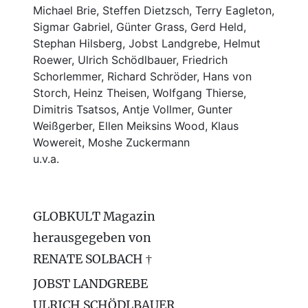
Michael Brie, Steffen Dietzsch, Terry Eagleton,
Sigmar Gabriel, Günter Grass, Gerd Held,
Stephan Hilsberg, Jobst Landgrebe, Helmut
Roewer, Ulrich Schödlbauer, Friedrich
Schorlemmer, Richard Schröder, Hans von
Storch, Heinz Theisen, Wolfgang Thierse,
Dimitris Tsatsos, Antje Vollmer, Gunter
Weißgerber, Ellen Meiksins Wood, Klaus
Wowereit, Moshe Zuckermann
u.v.a.
GLOBKULT Magazin
herausgegeben von
RENATE SOLBACH †
JOBST LANDGREBE
ULRICH SCHÖDLBAUER