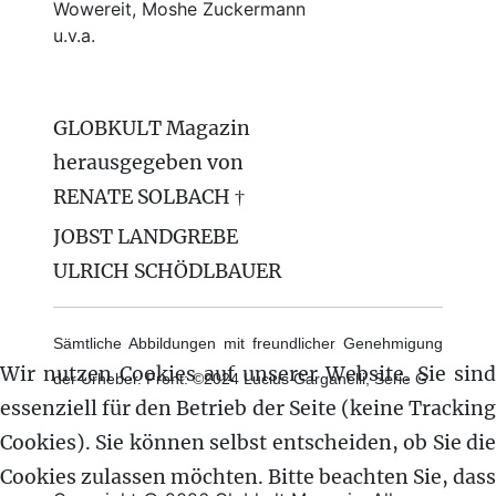
Wowereit, Moshe Zuckermann
u.v.a.
GLOBKULT Magazin
herausgegeben von
RENATE SOLBACH †
JOBST LANDGREBE
ULRICH SCHÖDLBAUER
Sämtliche Abbildungen mit freundlicher Genehmigung
Wir nutzen Cookies auf unserer Website. Sie sind
der Urheber. Front: ©2024 Lucius Garganelli, Serie G
essenziell für den Betrieb der Seite (keine Tracking
Cookies). Sie können selbst entscheiden, ob Sie die
Cookies zulassen möchten. Bitte beachten Sie, dass